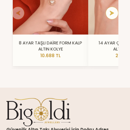
8 AYAR TAŞLI DAİRE FORM KALP
14 AYAR ÇİFT 
ALTIN KOLYE
ALTIN Y
10.688 TL
23.296
Güvenilir Altın Takı Alışverişi İçin Doğru Adres