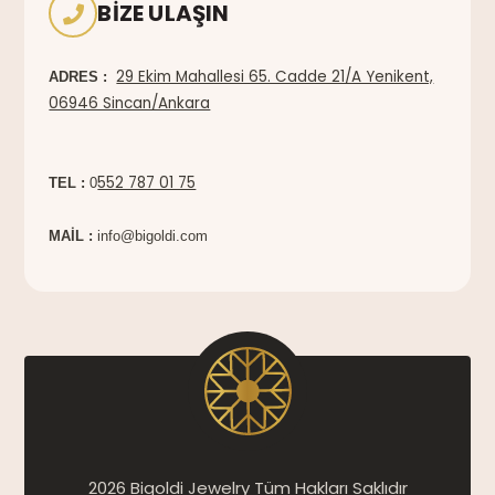
BIZE ULAŞIN
29 Ekim Mahallesi 65. Cadde 21/A Yenikent,
ADRES :
06946 Sincan/Ankara
552 787 01 75
TEL :
0
MAİL :
info@bigoldi.com
2026 Bigoldi Jewelry Tüm Hakları Saklıdır