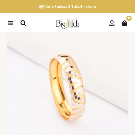
Vade Farksız 3 Taksit İmkanı
0