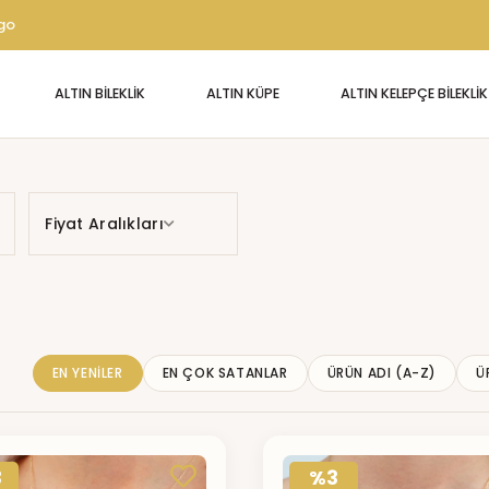
rgo
ALTIN BİLEKLİK
ALTIN KÜPE
ALTIN KELEPÇE BİLEKLİK
Fiyat Aralıkları
EN YENILER
EN ÇOK SATANLAR
ÜRÜN ADI (A-Z)
Ü
3
%3