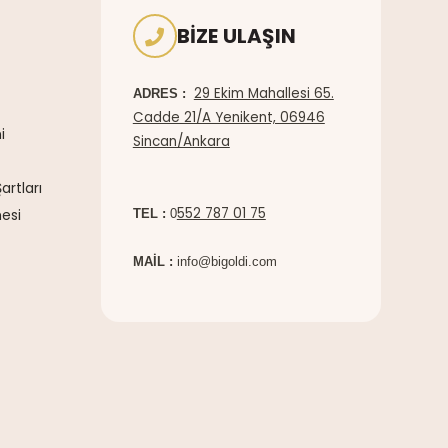
BIZE ULAŞIN
29 Ekim Mahallesi 65.
ADRES :
Cadde 21/A Yenikent, 06946
i
Sincan/Ankara
artları
552 787 01 75
esi
TEL :
0
MAİL :
info@bigoldi.com