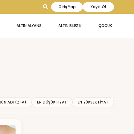
Giriş Yap
Kayıt Ol
ALTIN ALYANS
ALTIN BİLEZİK
ÇOCUK
RÜN ADI (Z-A)
EN DÜŞÜK FIYAT
EN YÜKSEK FIYAT