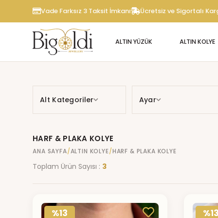
Vade Farksız 3 Taksit İmkanı
Ücretsiz ve Sigortalı Ka
ALTIN YÜZÜK
ALTIN KOLYE
Alt Kategoriler
Ayar
HARF & PLAKA KOLYE
ANA SAYFA
ALTIN KOLYE
HARF & PLAKA KOLYE
Toplam Ürün Sayısı :
3
%13
%1