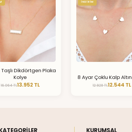
İM
İNDİRİM
 Taşlı Dikdörtgen Plaka
Kolye
8 Ayar Çoklu Kalp Altın
13.952 TL
12.544 TL
16.064 TL
12.928 TL
KATEGORİLER
KURUMSAL