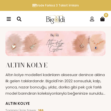
Vade Farksız 3 Taksit İmkanı
0
ALTIN KOLYE
Altın kolye modelleri kadınların aksesuar denince aklına
ilk gelen takılardandır. Bigoldi'nin 2022 sonsuzluk, kalp,
yonca, nazar boncuğu, yıldız, dorika gibi pek çok farklı
model barındıran koleksiyonlarıyla beğeninize sunuldu.
Çağdaş tasarımlarla stilinizi besleyen, gözleri üzerinize
ALTIN KOLYE
çeviren ve girdiğiniz her ortamda ışıltınıza ışıltı katan
Toplam Ürün Sayısı :
186