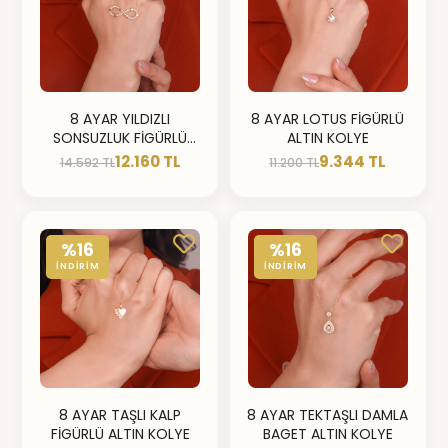
8 AYAR YILDIZLI
8 AYAR LOTUS FİGÜRLÜ
SONSUZLUK FİGÜRLÜ
ALTIN KOLYE
ALTIN KOLYE
12.160 TL
9.344 TL
14.592 TL
11.200 TL
%16
%16
İNDİRİM
İNDİRİM
8 AYAR TAŞLI KALP
8 AYAR TEKTAŞLI DAMLA
FİGÜRLÜ ALTIN KOLYE
BAGET ALTIN KOLYE