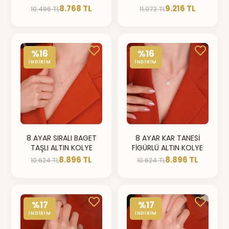
8.768 TL
9.216 TL
10.496 TL
11.072 TL
%16
%16
İNDİRİM
İNDİRİM
8 AYAR SIRALI BAGET
8 AYAR KAR TANESİ
TAŞLI ALTIN KOLYE
FİGÜRLÜ ALTIN KOLYE
8.896 TL
8.896 TL
10.624 TL
10.624 TL
%17
%17
İNDİRİM
İNDİRİM