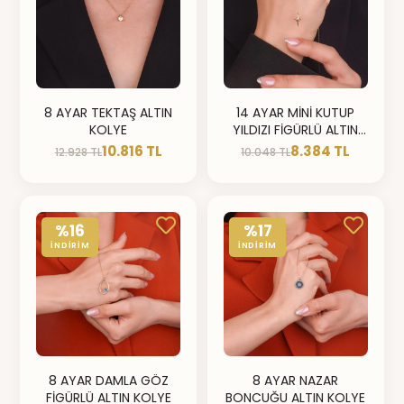
8 AYAR TEKTAŞ ALTIN
14 AYAR MİNİ KUTUP
KOLYE
YILDIZI FİGÜRLÜ ALTIN
KOLYE
10.816 TL
8.384 TL
12.928 TL
10.048 TL
%16
%17
İNDİRİM
İNDİRİM
8 AYAR DAMLA GÖZ
8 AYAR NAZAR
FİGÜRLÜ ALTIN KOLYE
BONCUĞU ALTIN KOLYE