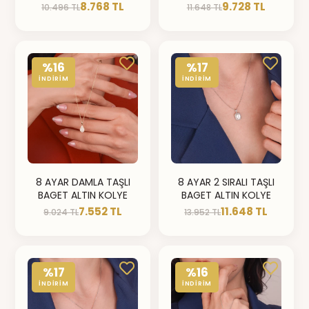
8.768 TL
9.728 TL
10.496 TL
11.648 TL
%16
%17
İNDİRİM
İNDİRİM
8 AYAR DAMLA TAŞLI
8 AYAR 2 SIRALI TAŞLI
BAGET ALTIN KOLYE
BAGET ALTIN KOLYE
7.552 TL
11.648 TL
9.024 TL
13.952 TL
%17
%16
İNDİRİM
İNDİRİM