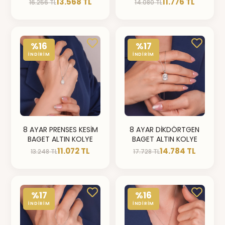
13.568 TL
11.776 TL
16.256 TL
14.080 TL
%16
%17
İNDİRİM
İNDİRİM
8 AYAR PRENSES KESİM
8 AYAR DİKDÖRTGEN
BAGET ALTIN KOLYE
BAGET ALTIN KOLYE
11.072 TL
14.784 TL
13.248 TL
17.728 TL
%17
%16
İNDİRİM
İNDİRİM