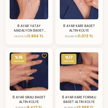
8 AYAR YATAY
8 AYAR KARE BAGET
MADALYON BAGET
ALTIN KOLYE
ALTIN KOLYE
11.904 TL
11.072 TL
14.272 TL
13.248 TL
%16
%17
İNDİRİM
İNDİRİM
8 AYAR SIRALI BAGET
8 AYAR KARE FORMLU
ALTIN KOLYE
BAGET ALTIN KOLYE
9.472 TL
13.568 TL
11.328 TL
16.256 TL