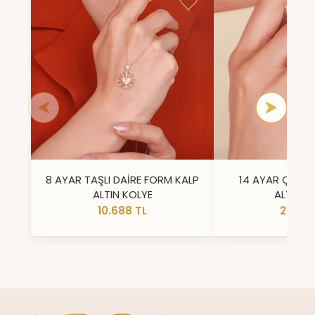
8 AYAR TAŞLI DAİRE FORM KALP
14 AYAR ÇİFT 
ALTIN KOLYE
ALTIN Y
10.688 TL
23.296