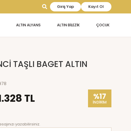
Giriş Yap
Kayıt Ol
ALTIN ALYANS
ALTIN BİLEZİK
ÇOCUK
NCİ TAŞLI BAGET ALTIN
978
1.328 TL
%17
İNDİRİM
sajınızı yazabilirsiniz.