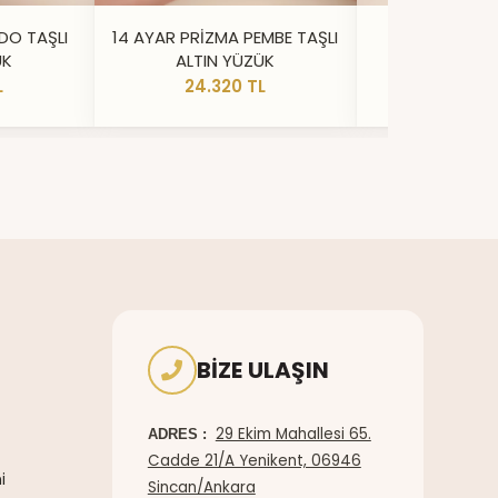
DO TAŞLI
14 AYAR PRİZMA PEMBE TAŞLI
14 AYAR IŞILT
ÜK
ALTIN YÜZÜK
YÜZ
L
24.320 TL
20.73
BIZE ULAŞIN
29 Ekim Mahallesi 65.
ADRES :
Cadde 21/A Yenikent, 06946
i
Sincan/Ankara