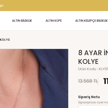
rgo
ALTIN BİLEKLİK
ALTIN KÜPE
ALTIN KELEPÇE BİLEKLİK
 KOLYE
8 AYAR İ
KOLYE
Ürün Kodu :
KLY0
1
13.568 TL
Sipariş Notu
Siparişinize özel me