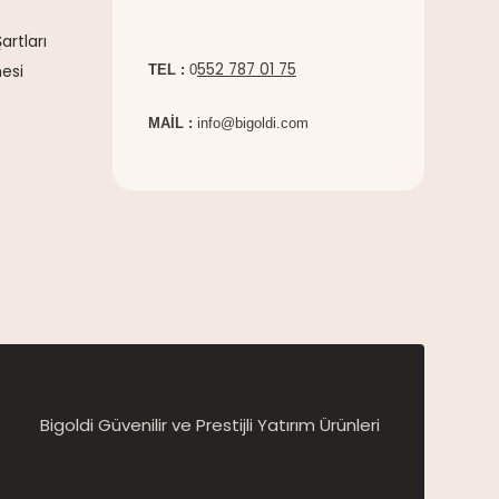
artları
552 787 01 75
esi
TEL :
0
MAİL :
info@bigoldi.com
Bigoldi Güvenilir ve Prestijli Yatırım Ürünleri