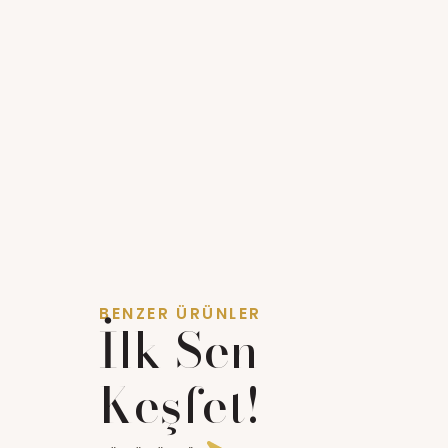
BENZER ÜRÜNLER
İlk Sen
Keşfet!