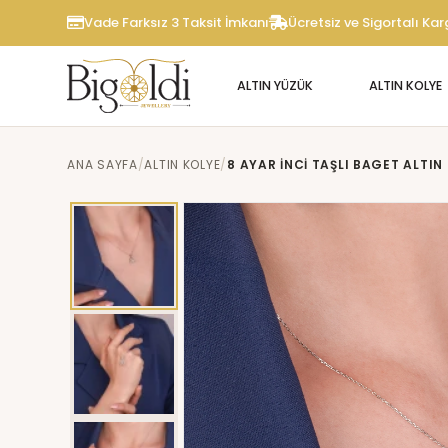
Vade Farksız 3 Taksit İmkanı
Ücretsiz ve Sigortalı Ka
ALTIN YÜZÜK
ALTIN KOLYE
ANA SAYFA
ALTIN KOLYE
8 AYAR İNCİ TAŞLI BAGET ALTIN