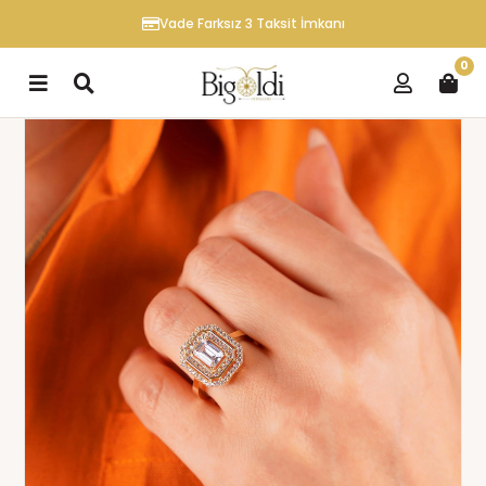
Vade Farksız 3 Taksit İmkanı
0