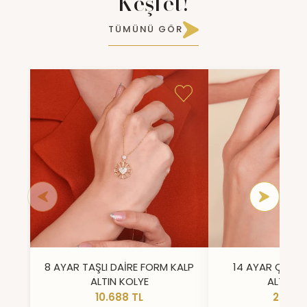
Keşfet!
TÜMÜNÜ GÖR
8 AYAR TAŞLI DAİRE FORM KALP
14 AYAR ÇİFT 
ALTIN KOLYE
ALTIN Y
10.688 TL
23.296