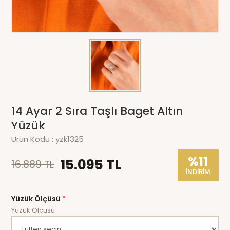
14 Ayar 2 Sıra Taşlı Baget Altın
Yüzük
Ürün Kodu :
yzk1325
%11
15.095 TL
16.889 TL
İNDİRİM
Yüzük Ölçüsü
*
Yüzük Ölçüsü