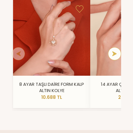
8 AYAR TAŞLI DAİRE FORM KALP
14 AYAR ÇİFT 
ALTIN KOLYE
ALTIN Y
10.688 TL
23.296