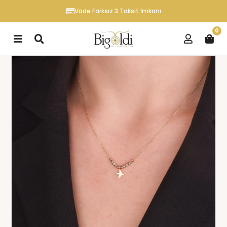
Vade Farksız 3 Taksit İmkanı
0