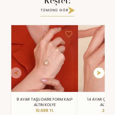
Keşfet!
TÜMÜNÜ GÖR
8 AYAR TAŞLI DAİRE FORM KALP
14 AYAR ÇİFT 
ALTIN KOLYE
ALTIN Y
10.688 TL
23.296