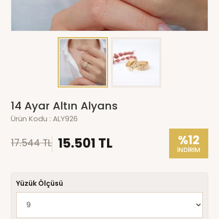
14 Ayar Altın Alyans
Ürün Kodu :
ALY926
%12
15.501 TL
17.544 TL
İNDİRİM
Yüzük Ölçüsü