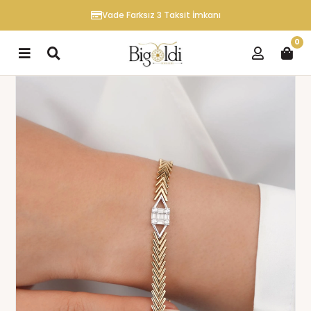
Vade Farksız 3 Taksit İmkanı
0