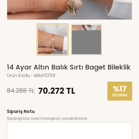
14 Ayar Altın Balık Sırtı Baget Bileklik
Ürün Kodu :
ABLK0259
%17
70.272 TL
84.288 TL
İNDİRİM
Sipariş Notu
Siparişinize özel mesajınızı yazabilirsiniz.