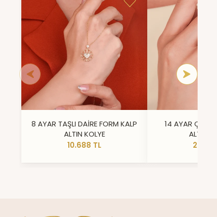
8 AYAR TAŞLI DAİRE FORM KALP
14 AYAR ÇİFT 
ALTIN KOLYE
ALTIN Y
10.688 TL
23.296