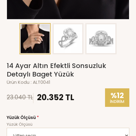
14 Ayar Altın Efektli Sonsuzluk
Detaylı Baget Yüzük
Ürün Kodu :
ALT0041
%12
20.352 TL
23.040 TL
İNDİRİM
Yüzük Ölçüsü
*
Yüzük Ölçüsü