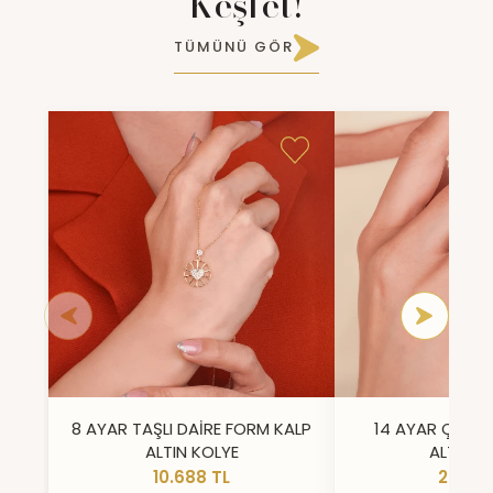
Keşfet!
TÜMÜNÜ GÖR
8 AYAR TAŞLI DAİRE FORM KALP
14 AYAR ÇİFT 
ALTIN KOLYE
ALTIN Y
10.688 TL
23.296