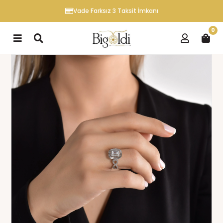
Vade Farksız 3 Taksit İmkanı
0