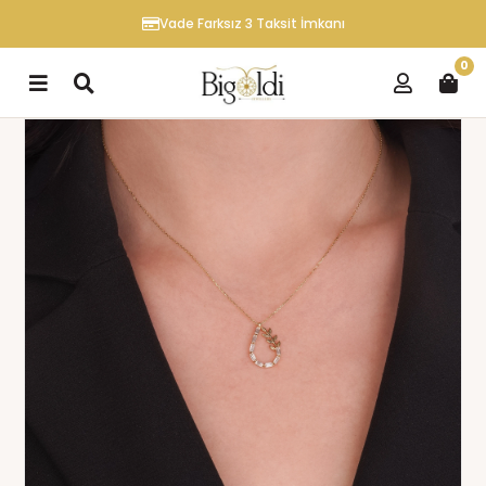
Vade Farksız 3 Taksit İmkanı
0