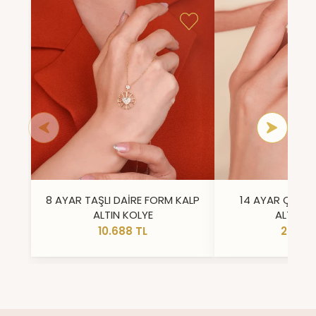
8 AYAR TAŞLI DAİRE FORM KALP
14 AYAR ÇİFT 
ALTIN KOLYE
ALTIN Y
10.688 TL
23.296