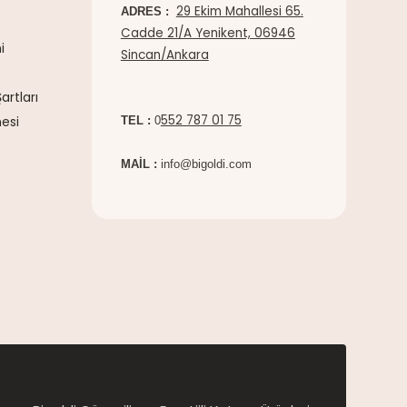
29 Ekim Mahallesi 65.
ADRES :
Cadde 21/A Yenikent, 06946
i
Sincan/Ankara
artları
552 787 01 75
esi
TEL :
0
MAİL :
info@bigoldi.com