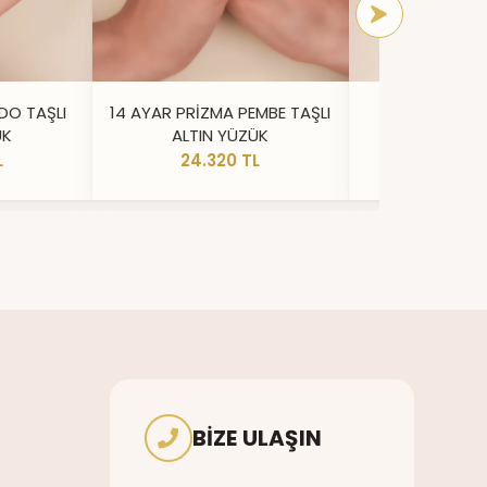
DO TAŞLI
14 AYAR PRİZMA PEMBE TAŞLI
14 AYAR IŞILT
ÜK
ALTIN YÜZÜK
YÜZ
L
24.320 TL
20.73
BIZE ULAŞIN