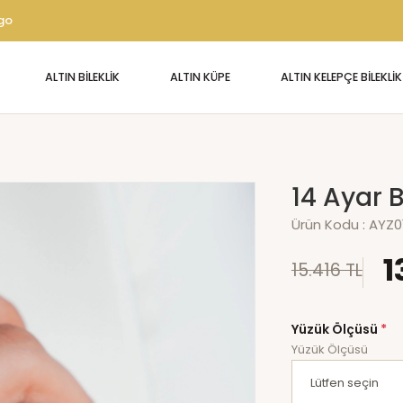
rgo
ALTIN BİLEKLİK
ALTIN KÜPE
ALTIN KELEPÇE BİLEKLİK
14 Ayar 
Ürün Kodu :
AYZ0
1
15.416 TL
Yüzük Ölçüsü
*
Yüzük Ölçüsü