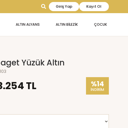
Giriş Yap
Kayıt Ol
ALTIN ALYANS
ALTIN BİLEZİK
ÇOCUK
Baget Yüzük Altın
103
3.254 TL
%14
İNDİRİM