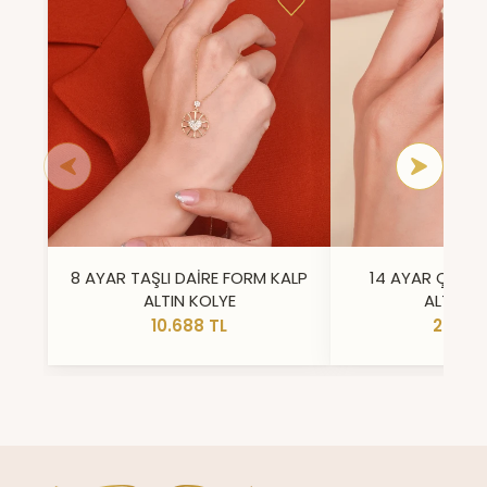
8 AYAR TAŞLI DAİRE FORM KALP
14 AYAR ÇİFT 
ALTIN KOLYE
ALTIN Y
10.688 TL
23.296