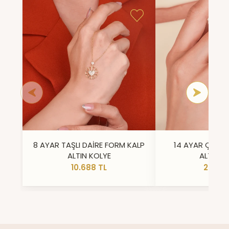
8 AYAR TAŞLI DAİRE FORM KALP
14 AYAR ÇİFT 
ALTIN KOLYE
ALTIN Y
10.688 TL
23.296