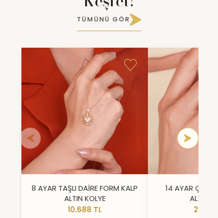
Keşfet!
TÜMÜNÜ GÖR
8 AYAR TAŞLI DAİRE FORM KALP
14 AYAR ÇİFT 
ALTIN KOLYE
ALTIN Y
10.688 TL
23.296