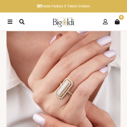
Vade Farksız 3 Taksit İmkanı
0