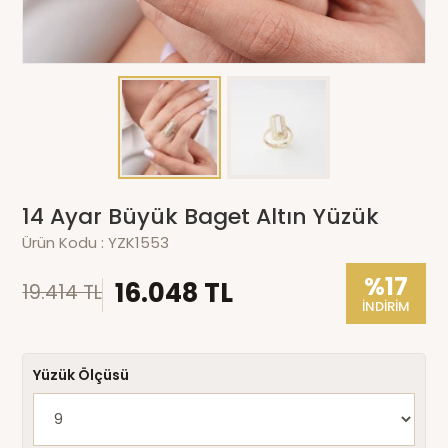
14 Ayar Büyük Baget Altın Yüzük
Ürün Kodu :
YZK1553
%17
16.048 TL
19.414 TL
İNDİRİM
Yüzük Ölçüsü