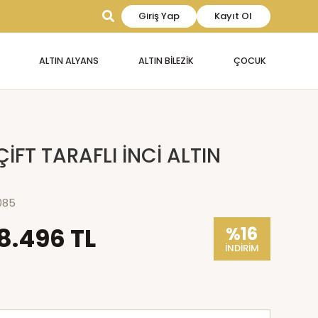
Giriş Yap
Kayıt Ol
ALTIN ALYANS
ALTIN BİLEZİK
ÇOCUK
ÇİFT TARAFLI İNCİ ALTIN
085
8.496 TL
%16
İNDİRİM