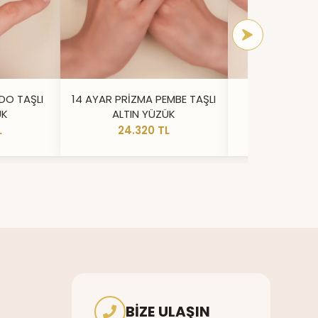
DO TAŞLI
14 AYAR PRİZMA PEMBE TAŞLI
14 AYAR IŞILT
ÜK
ALTIN YÜZÜK
YÜZ
L
24.320 TL
20.73
BIZE ULAŞIN