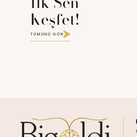
İlk Sen
Keşfet!
TÜMÜNÜ GÖR