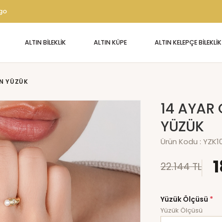
rgo
ALTIN BİLEKLİK
ALTIN KÜPE
ALTIN KELEPÇE BİLEKLİK
IN YÜZÜK
14 AYAR 
YÜZÜK
Ürün Kodu :
YZK1
1
22.144 TL
Yüzük Ölçüsü
*
Yüzük Ölçüsü