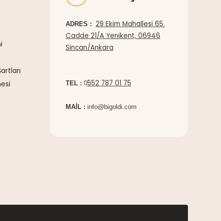
29 Ekim Mahallesi 65.
ADRES :
Cadde 21/A Yenikent, 06946
i
Sincan/Ankara
artları
552 787 01 75
esi
TEL :
0
MAİL :
info@bigoldi.com