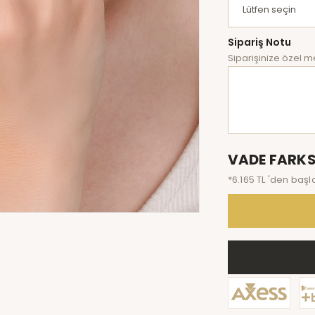
Sipariş Notu
Siparişinize özel me
VADE FARKS
*6.165 TL 'den başl