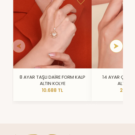
8 AYAR TAŞLI DAİRE FORM KALP
14 AYAR ÇİFT 
ALTIN KOLYE
ALTIN Y
10.688 TL
23.296