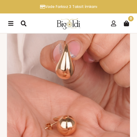
Vade Farksız 3 Taksit İmkanı
0