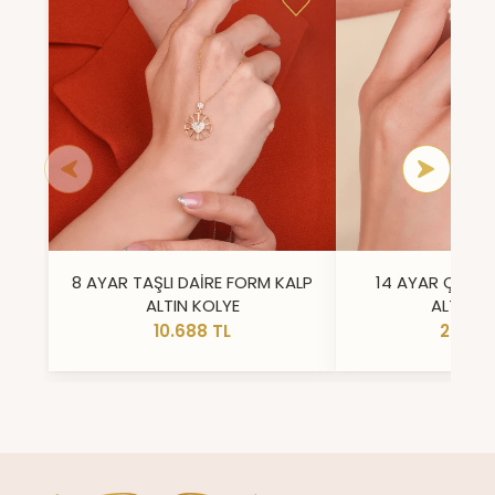
8 AYAR TAŞLI DAİRE FORM KALP
14 AYAR ÇİFT 
ALTIN KOLYE
ALTIN Y
10.688 TL
23.296