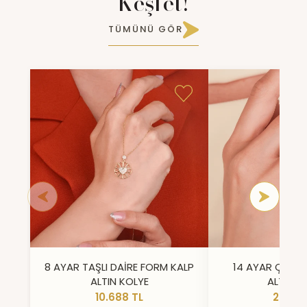
Keşfet!
TÜMÜNÜ GÖR
8 AYAR TAŞLI DAİRE FORM KALP
14 AYAR ÇİFT 
ALTIN KOLYE
ALTIN Y
10.688 TL
23.296