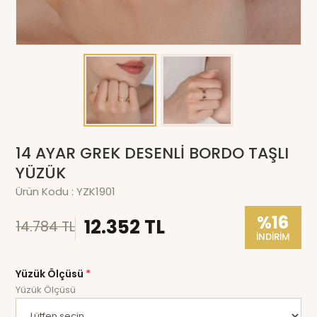
14 AYAR GREK DESENLİ BORDO TAŞLI
YÜZÜK
Ürün Kodu :
YZK1901
%16
12.352 TL
14.784 TL
İNDİRİM
Yüzük Ölçüsü
*
Yüzük Ölçüsü