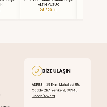
ÜK
ALTIN YÜZÜK
YÜZ
L
24.320 TL
20.73
BIZE ULAŞIN
29 Ekim Mahallesi 65.
ADRES :
Cadde 21/A Yenikent, 06946
i
Sincan/Ankara