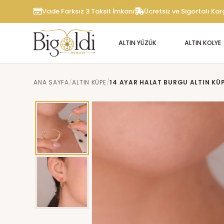
Vade Farksız 3 Taksit İmkanı
Ücretsiz ve Sigortalı Ka
ALTIN YÜZÜK
ALTIN KOLYE
ANA SAYFA
ALTIN KÜPE
14 AYAR HALAT BURGU ALTIN KÜ