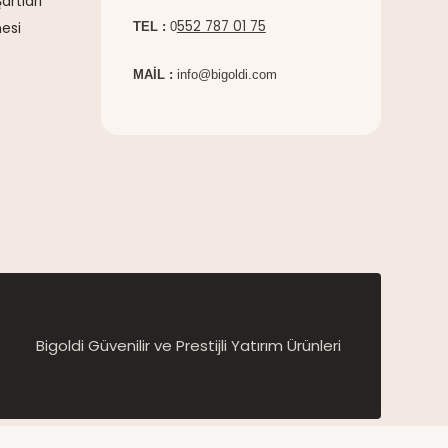
artları
552 787 01 75
esi
TEL :
0
MAİL :
info@bigoldi.com
Bigoldi Güvenilir ve Prestijli Yatırım Ürünleri