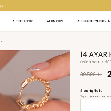
rgo
ALTIN BİLEKLİK
ALTIN KÜPE
ALTIN KELEPÇE BİLEKLİK
PE
14 AYAR 
Ürün Kodu :
KP10
30.592 TL
Sipariş Notu
Siparişinize özel me