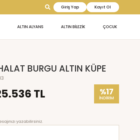
Giriş Yap
Kayıt Ol
ALTIN ALYANS
ALTIN BİLEZİK
ÇOCUK
HALAT BURGU ALTIN KÜPE
33
25.536 TL
%17
İNDİRİM
sajınızı yazabilirsiniz.