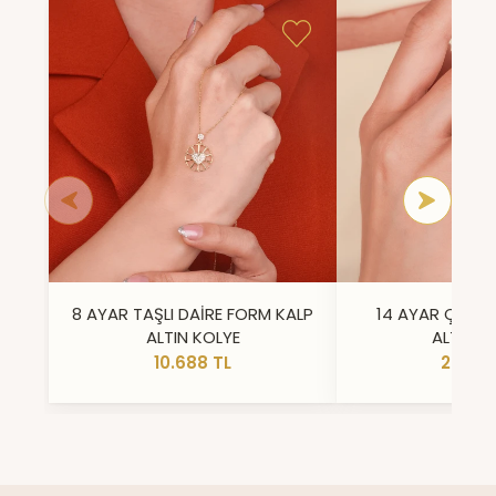
8 AYAR TAŞLI DAİRE FORM KALP
14 AYAR ÇİFT 
ALTIN KOLYE
ALTIN Y
10.688 TL
23.296