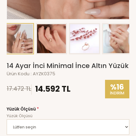
14 Ayar İnci Minimal İnce Altın Yüzük
Ürün Kodu :
AYZK0375
%16
14.592 TL
17.472 TL
İNDİRİM
Yüzük Ölçüsü
*
Yüzük Ölçüsü