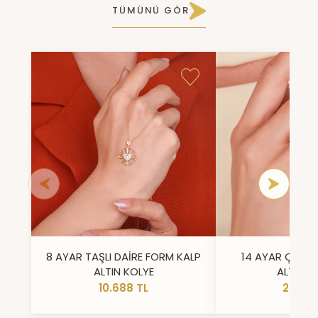
TÜMÜNÜ GÖR
8 AYAR TAŞLI DAİRE FORM KALP
14 AYAR ÇİFT 
ALTIN KOLYE
ALTIN Y
10.688 TL
23.296