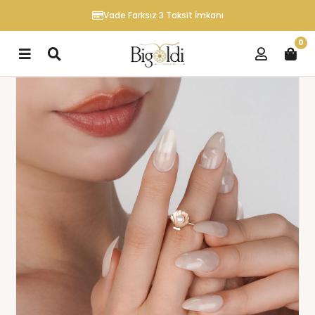
Vade Farksız 3 Taksit İmkanı
0