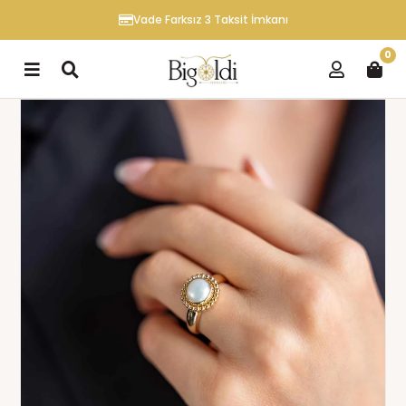
Vade Farksız 3 Taksit İmkanı
0