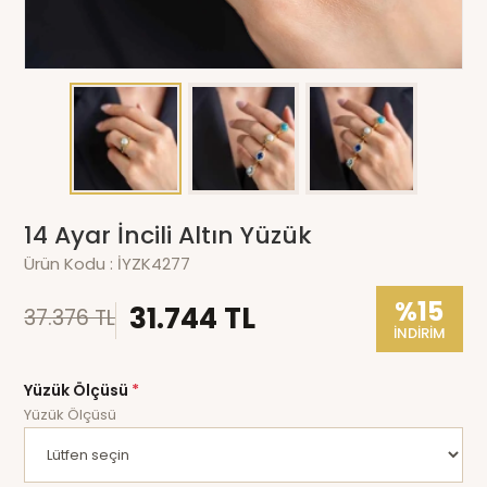
14 Ayar İncili Altın Yüzük
Ürün Kodu :
İYZK4277
%15
31.744 TL
37.376 TL
İNDİRİM
Yüzük Ölçüsü
*
Yüzük Ölçüsü