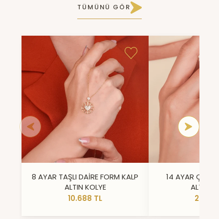
TÜMÜNÜ GÖR
8 AYAR TAŞLI DAİRE FORM KALP
14 AYAR ÇİFT 
ALTIN KOLYE
ALTIN Y
10.688 TL
23.296