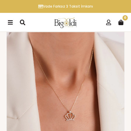
Vade Farksız 3 Taksit İmkanı
0