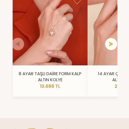
8 AYAR TAŞLI DAİRE FORM KALP
14 AYAR ÇİFT 
ALTIN KOLYE
ALTIN Y
10.688 TL
23.296