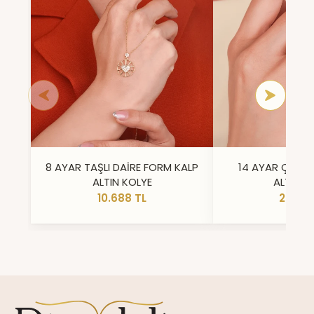
8 AYAR TAŞLI DAİRE FORM KALP
14 AYAR ÇİFT 
ALTIN KOLYE
ALTIN Y
10.688 TL
23.296