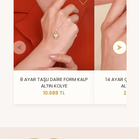
8 AYAR TAŞLI DAİRE FORM KALP
14 AYAR ÇİFT 
ALTIN KOLYE
ALTIN Y
10.688 TL
23.296