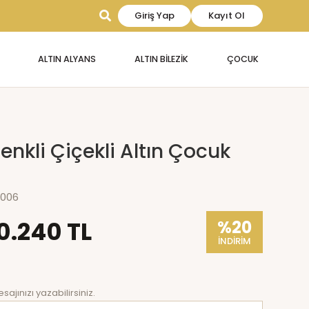
Giriş Yap
Kayıt Ol
ALTIN ALYANS
ALTIN BİLEZİK
ÇOCUK
enkli Çiçekli Altın Çocuk
006
0.240 TL
%20
İNDİRİM
sajınızı yazabilirsiniz.