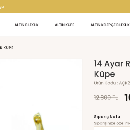
rgo
ALTIN BİLEKLİK
ALTIN KÜPE
ALTIN KELEPÇE BİLEKLİK
UK KÜPE
14 Ayar R
Küpe
Ürün Kodu :
AÇK2
1
12.800 TL
Sipariş Notu
Siparişinize özel me