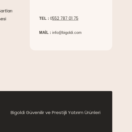
artları
552 787 01 75
esi
TEL :
0
MAİL :
info@bigoldi.com
Bigoldi Güvenilir ve Prestijli Yatırım Ürünleri