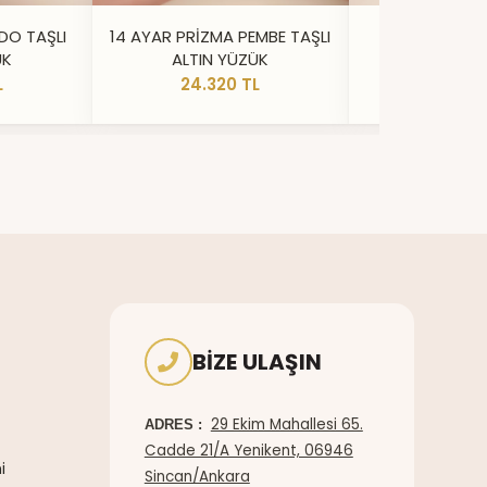
DO TAŞLI
14 AYAR PRİZMA PEMBE TAŞLI
14 AYAR IŞILT
ÜK
ALTIN YÜZÜK
YÜZ
L
24.320 TL
20.73
BIZE ULAŞIN
29 Ekim Mahallesi 65.
ADRES :
Cadde 21/A Yenikent, 06946
i
Sincan/Ankara