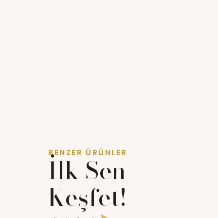
BENZER ÜRÜNLER
İlk Sen
Keşfet!