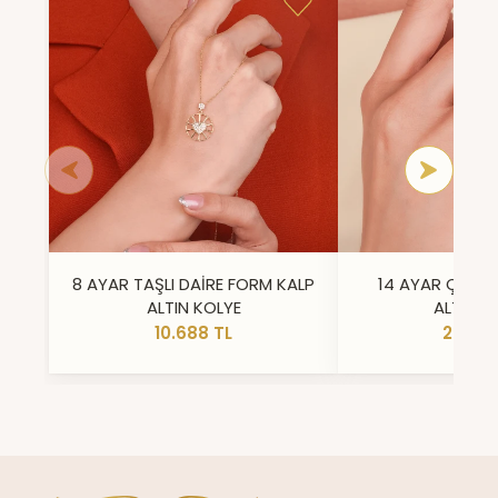
8 AYAR TAŞLI DAİRE FORM KALP
14 AYAR ÇİFT 
ALTIN KOLYE
ALTIN Y
10.688 TL
23.296