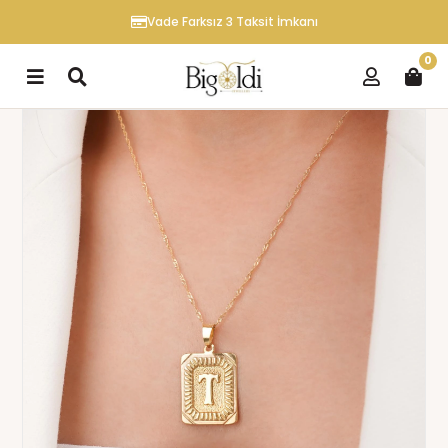
Vade Farksız 3 Taksit İmkanı
0