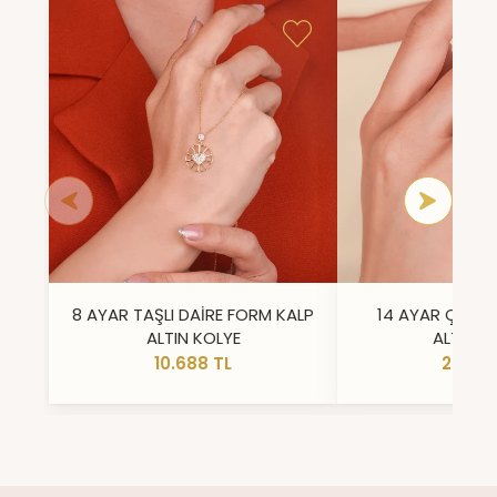
8 AYAR TAŞLI DAİRE FORM KALP
14 AYAR ÇİFT 
ALTIN KOLYE
ALTIN Y
10.688 TL
23.296