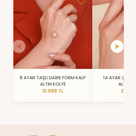
8 AYAR TAŞLI DAİRE FORM KALP
14 AYAR ÇİFT 
ALTIN KOLYE
ALTIN Y
10.688 TL
23.296