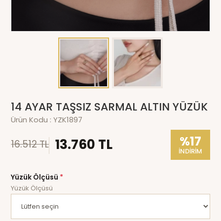
14 AYAR TAŞSIZ SARMAL ALTIN YÜZÜK
Ürün Kodu :
YZK1897
%17
13.760 TL
16.512 TL
İNDİRİM
Yüzük Ölçüsü
*
Yüzük Ölçüsü