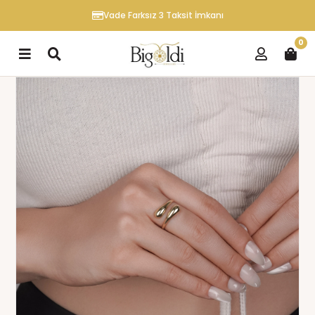
Vade Farksız 3 Taksit İmkanı
0