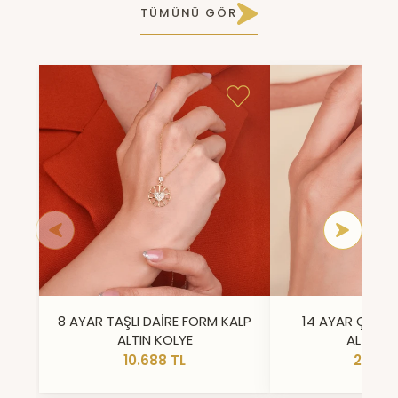
TÜMÜNÜ GÖR
8 AYAR TAŞLI DAİRE FORM KALP
14 AYAR ÇİFT 
ALTIN KOLYE
ALTIN Y
10.688 TL
23.296