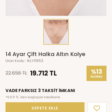
14 Ayar Çift Halka Altın Kolye
Ürün Kodu :
İKLY0953
%13
19.712 TL
22.656 TL
İNDİRİM
VADE FARKSIZ 3 TAKSİT İMKANI
*6.571 TL 'den başlayan taksitlerle
SEPETE EKLE