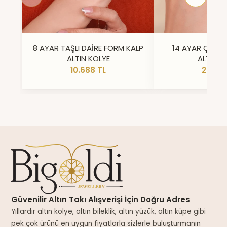
8 AYAR TAŞLI DAİRE FORM KALP
14 AYAR ÇİFT 
ALTIN KOLYE
ALTIN Y
10.688 TL
23.296
Güvenilir Altın Takı Alışverişi İçin Doğru Adres
Yıllardır altın kolye, altın bileklik, altın yüzük, altın küpe gibi
pek çok ürünü en uygun fiyatlarla sizlerle buluşturmanın