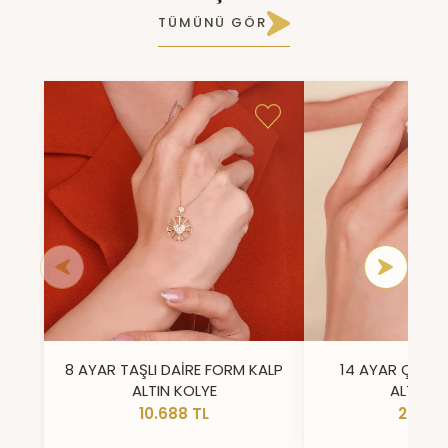
TÜMÜNÜ GÖR
8 AYAR TAŞLI DAİRE FORM KALP
14 AYAR ÇİFT 
ALTIN KOLYE
ALTIN Y
10.688 TL
23.296