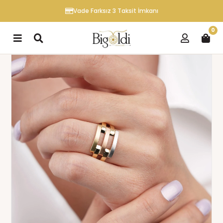
Vade Farksız 3 Taksit İmkanı
0