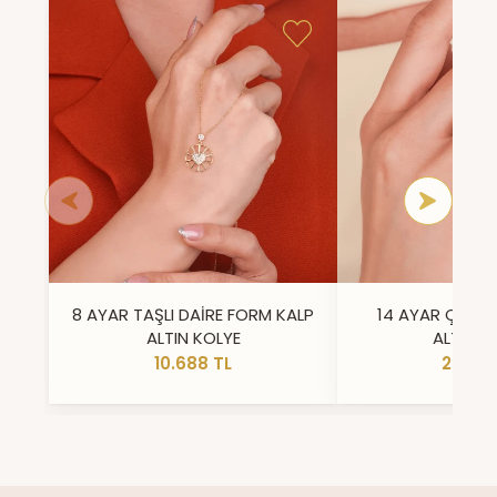
8 AYAR TAŞLI DAİRE FORM KALP
14 AYAR ÇİFT 
ALTIN KOLYE
ALTIN Y
10.688 TL
23.296