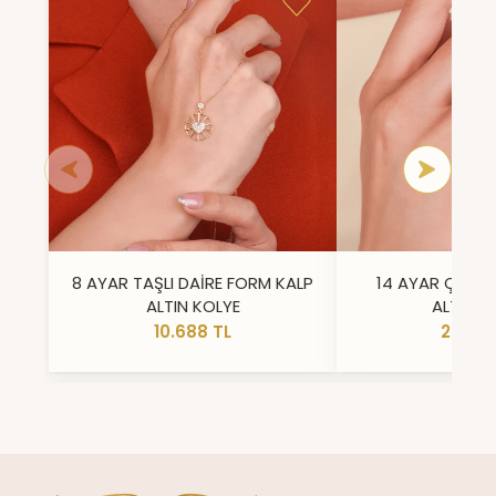
8 AYAR TAŞLI DAİRE FORM KALP
14 AYAR ÇİFT 
ALTIN KOLYE
ALTIN Y
10.688 TL
23.296