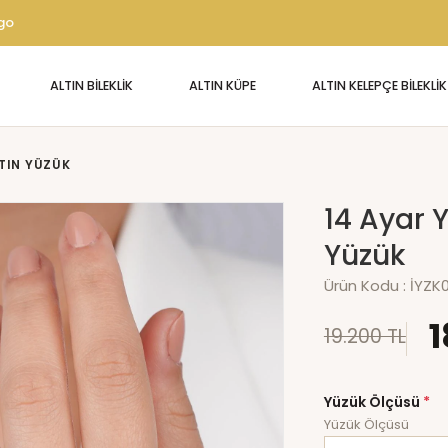
rgo
ALTIN BİLEKLİK
ALTIN KÜPE
ALTIN KELEPÇE BİLEKLİK
LTIN YÜZÜK
14 Ayar Y
Yüzük
Ürün Kodu :
İYZK
1
19.200 TL
Yüzük Ölçüsü
*
Yüzük Ölçüsü