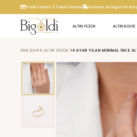
Vade Farksız 3 Taksit İmkanı
Ücretsiz ve Sigortalı Ka
ALTIN YÜZÜK
ALTIN KOLYE
ANA SAYFA
ALTIN YÜZÜK
14 AYAR YILAN MINIMAL İNCE A