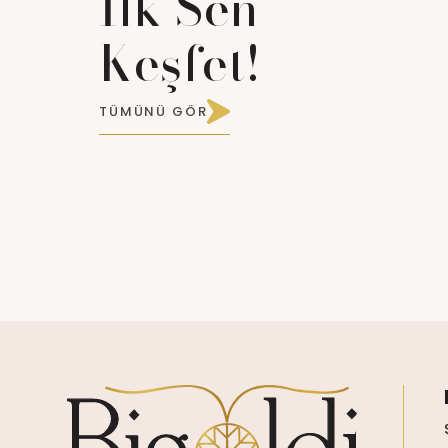
İlk Sen
Keşfet!
TÜMÜNÜ GÖR