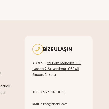
BIZE ULAŞIN
29 Ekim Mahallesi 65.
ADRES :
Cadde 21/A Yenikent, 06946
i
Sincan/Ankara
artları
552 787 01 75
esi
TEL :
0
MAİL :
info@bigoldi.com