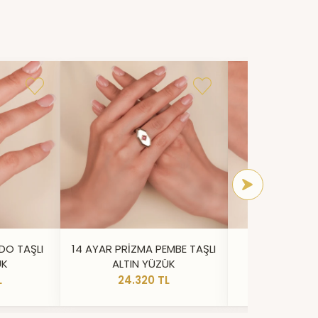
DO TAŞLI
14 AYAR PRİZMA PEMBE TAŞLI
14 AYAR IŞILT
ÜK
ALTIN YÜZÜK
YÜZ
L
24.320 TL
20.73