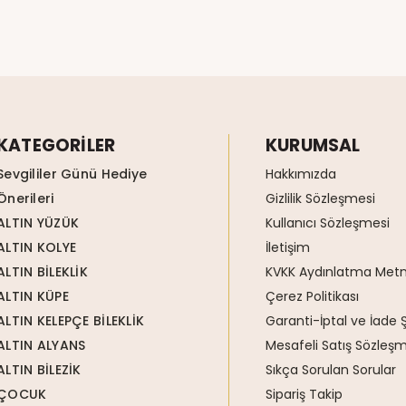
KATEGORİLER
KURUMSAL
Sevgililer Günü Hediye
Hakkımızda
Önerileri
Gizlilik Sözleşmesi
ALTIN YÜZÜK
Kullanıcı Sözleşmesi
ALTIN KOLYE
İletişim
ALTIN BİLEKLİK
KVKK Aydınlatma Metn
ALTIN KÜPE
Çerez Politikası
ALTIN KELEPÇE BİLEKLİK
Garanti-İptal ve İade Ş
ALTIN ALYANS
Mesafeli Satış Sözleşm
ALTIN BİLEZİK
Sıkça Sorulan Sorular
ÇOCUK
Sipariş Takip