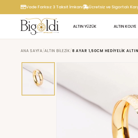
Vade Farksız 3 Taksit İmkanı
Ücretsiz ve Sigortalı Ka
ALTIN YÜZÜK
ALTIN KOLYE
ANA SAYFA
ALTIN BİLEZİK
8 AYAR 1,50CM HEDIYELIK ALTIN