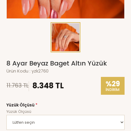
8 Ayar Beyaz Baget Altın Yüzük
Ürün Kodu :
yzk2760
%29
8.348 TL
11.763 TL
İNDİRİM
Yüzük Ölçüsü
*
Yüzük Ölçüsü