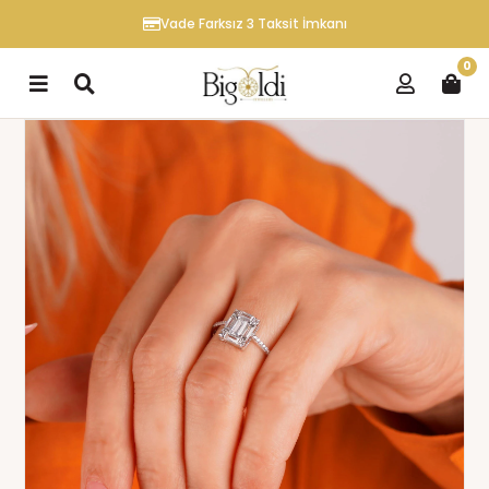
Vade Farksız 3 Taksit İmkanı
0