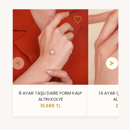
8 AYAR TAŞLI DAİRE FORM KALP
14 AYAR ÇİFT 
ALTIN KOLYE
ALTIN Y
10.688 TL
23.296