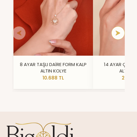
8 AYAR TAŞLI DAİRE FORM KALP
14 AYAR ÇİFT 
ALTIN KOLYE
ALTIN Y
10.688 TL
23.296