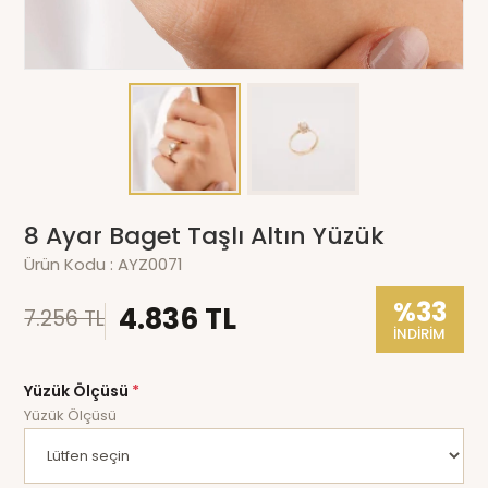
8 Ayar Baget Taşlı Altın Yüzük
Ürün Kodu :
AYZ0071
%33
4.836 TL
7.256 TL
İNDİRİM
Yüzük Ölçüsü
*
Yüzük Ölçüsü