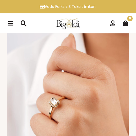
Vade Farksız 3 Taksit İmkanı
0