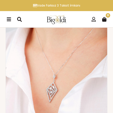
Vade Farksız 3 Taksit İmkanı
0