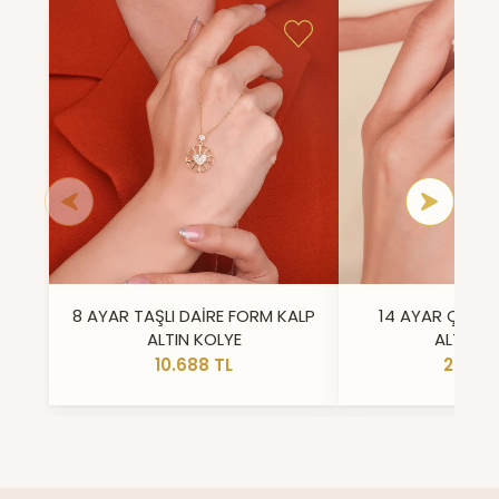
8 AYAR TAŞLI DAİRE FORM KALP
14 AYAR ÇİFT 
ALTIN KOLYE
ALTIN Y
10.688 TL
23.296