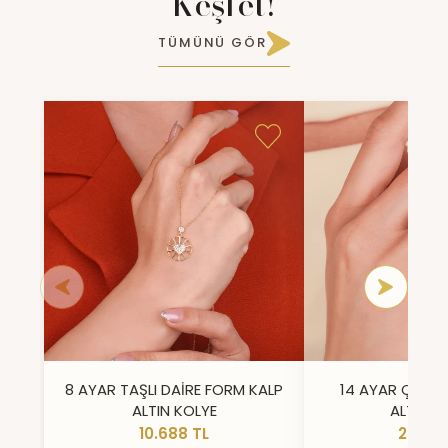
Keşfet!
TÜMÜNÜ GÖR
8 AYAR TAŞLI DAİRE FORM KALP
14 AYAR ÇİFT 
ALTIN KOLYE
ALTIN Y
10.688 TL
23.296