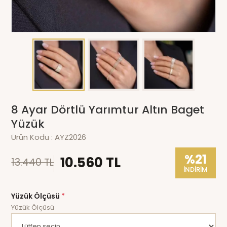
8 Ayar Dörtlü Yarımtur Altın Baget
Yüzük
Ürün Kodu :
AYZ2026
%21
10.560 TL
13.440 TL
İNDİRİM
Yüzük Ölçüsü
*
Yüzük Ölçüsü