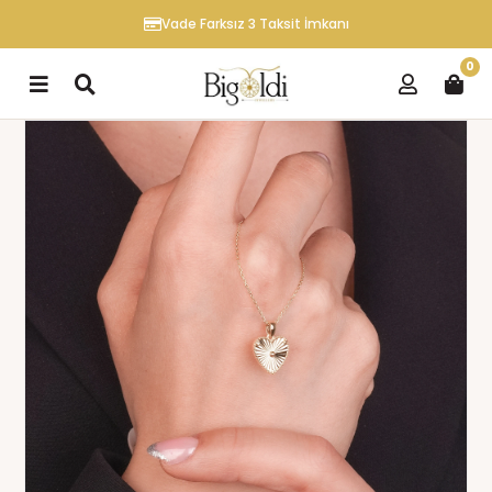
Vade Farksız 3 Taksit İmkanı
0