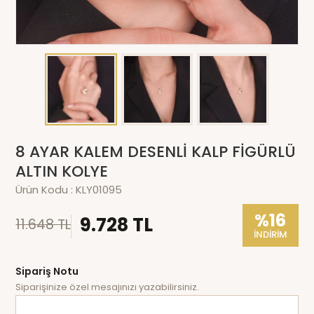
8 AYAR KALEM DESENLİ KALP FİGÜRLÜ
ALTIN KOLYE
Ürün Kodu :
KLY01095
%16
9.728 TL
11.648 TL
İNDİRİM
Sipariş Notu
Siparişinize özel mesajınızı yazabilirsiniz.