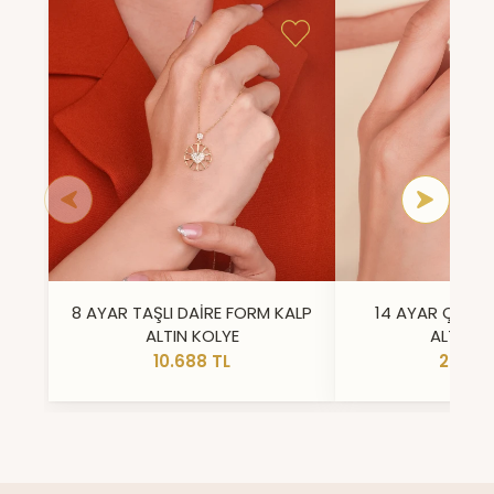
8 AYAR TAŞLI DAİRE FORM KALP
14 AYAR ÇİFT 
ALTIN KOLYE
ALTIN Y
10.688 TL
23.296