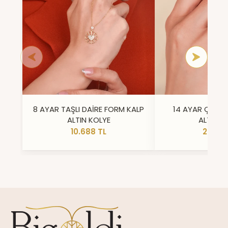
8 AYAR TAŞLI DAİRE FORM KALP
14 AYAR ÇİFT 
ALTIN KOLYE
ALTIN Y
10.688 TL
23.296