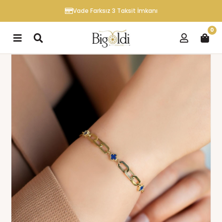
Vade Farksız 3 Taksit İmkanı
0