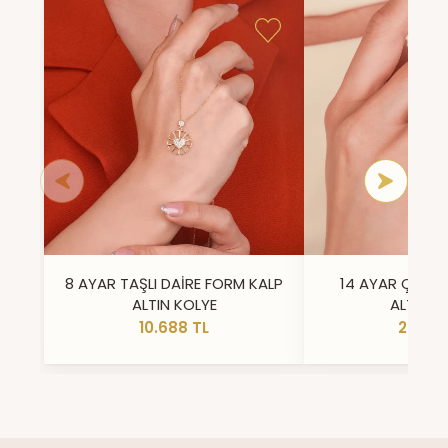
8 AYAR TAŞLI DAİRE FORM KALP
14 AYAR ÇİFT 
ALTIN KOLYE
ALTIN Y
10.688 TL
23.296