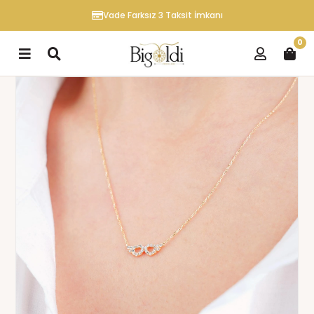
Vade Farksız 3 Taksit İmkanı
0