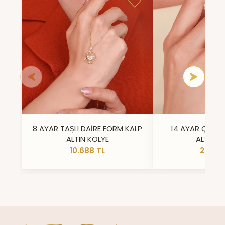
8 AYAR TAŞLI DAİRE FORM KALP
14 AYAR ÇİFT 
ALTIN KOLYE
ALTIN Y
10.688 TL
23.296