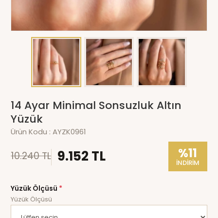
14 Ayar Minimal Sonsuzluk Altın
Yüzük
Ürün Kodu :
AYZK0961
%11
9.152 TL
10.240 TL
İNDİRİM
Yüzük Ölçüsü
*
Yüzük Ölçüsü