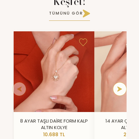
Keşfet!
TÜMÜNÜ GÖR
8 AYAR TAŞLI DAİRE FORM KALP
14 AYAR ÇİFT 
ALTIN KOLYE
ALTIN Y
10.688 TL
23.296