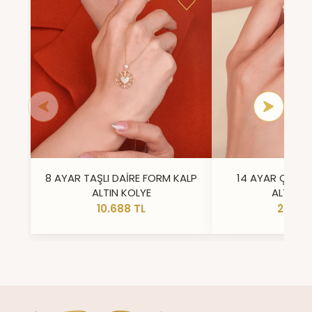
8 AYAR TAŞLI DAİRE FORM KALP
14 AYAR ÇİFT 
ALTIN KOLYE
ALTIN Y
10.688 TL
23.296