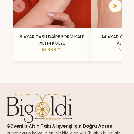
8 AYAR TAŞLI DAİRE FORM KALP
14 AYAR ÇİFT 
ALTIN KOLYE
ALTIN Y
10.688 TL
23.296
Güvenilir Altın Takı Alışverişi İçin Doğru Adres
Yıllardır altın kolye, altın bileklik, altın yüzük, altın küpe gibi