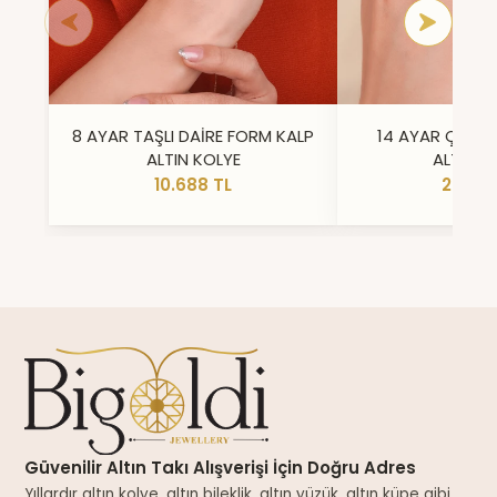
8 AYAR TAŞLI DAİRE FORM KALP
14 AYAR ÇİFT 
ALTIN KOLYE
ALTIN Y
10.688 TL
23.296
Güvenilir Altın Takı Alışverişi İçin Doğru Adres
Yıllardır altın kolye, altın bileklik, altın yüzük, altın küpe gibi