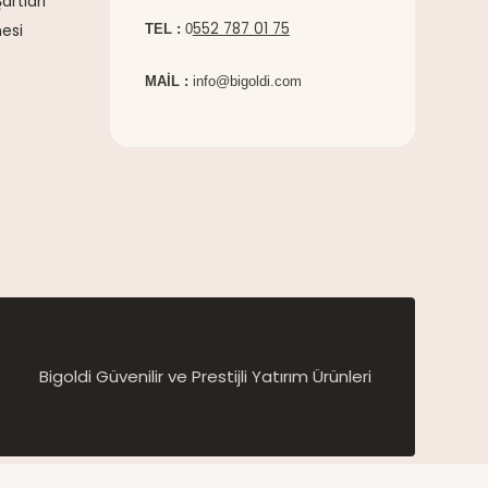
artları
552 787 01 75
esi
TEL :
0
MAİL :
info@bigoldi.com
Bigoldi Güvenilir ve Prestijli Yatırım Ürünleri