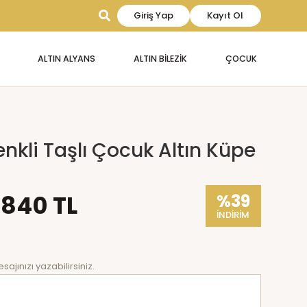
Giriş Yap
Kayıt Ol
ALTIN ALYANS
ALTIN BİLEZİK
ÇOCUK
enkli Taşlı Çocuk Altın Küpe
.840 TL
%39
İNDİRİM
sajınızı yazabilirsiniz.