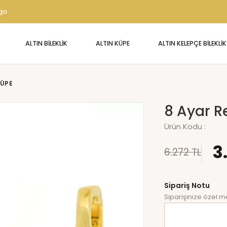
rgo
ALTIN BİLEKLİK
ALTIN KÜPE
ALTIN KELEPÇE BİLEKLİK
KÜPE
8 Ayar R
Ürün Kodu :
3
6.272 TL
Sipariş Notu
Siparişinize özel me