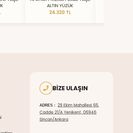
ÜK
ALTIN YÜZÜK
YÜZ
L
24.320 TL
20.73
BIZE ULAŞIN
29 Ekim Mahallesi 65.
ADRES :
Cadde 21/A Yenikent, 06946
i
Sincan/Ankara